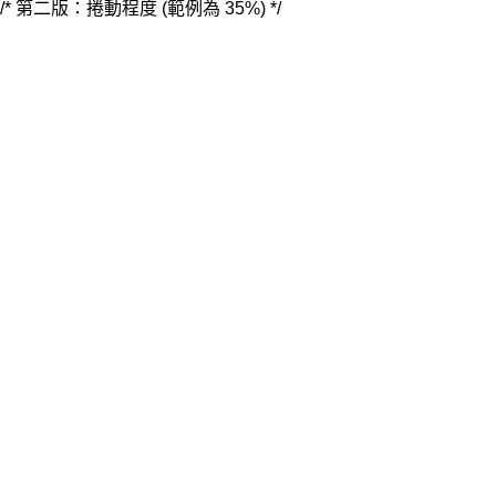
/* 第二版：捲動程度 (範例為 35%) */