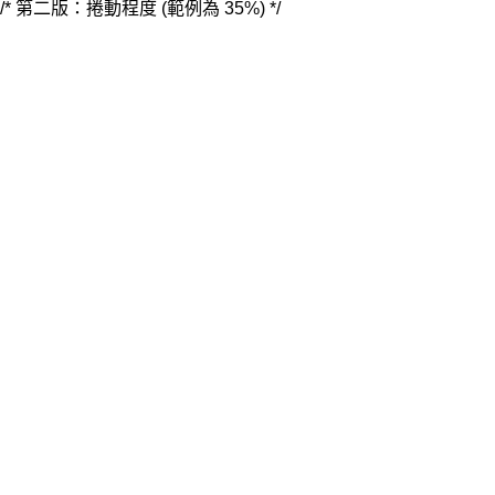
/* 第二版：捲動程度 (範例為 35%) */