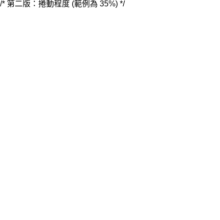
/* 第二版：捲動程度 (範例為 35%) */