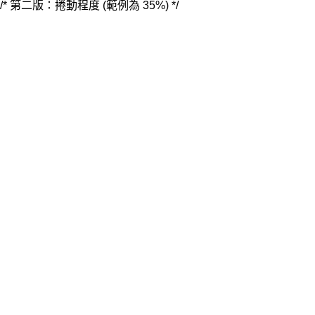
/* 第二版：捲動程度 (範例為 35%) */