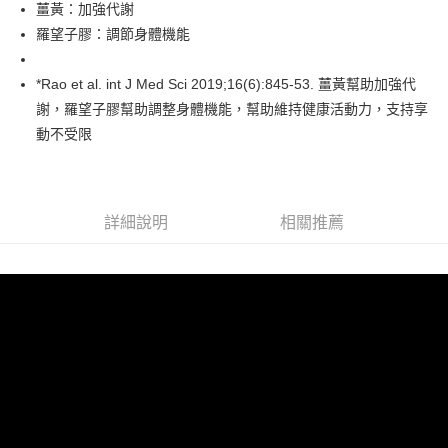
１．於結帳方式選擇「AFTEE先享後付」後，將跳轉至「AFTEE先享後付」
薑黃：加強代謝
2.透過簡訊連結打開帳單後，可選擇「超商條碼／台灣大直營門市／銀行轉
付款後全家取貨
結帳頁面，進行簡訊認證並確認金額後，即可完成結帳。
帳／街口支付／iPASS MONEY」等通路繳費。
羅望子膠：調節身體機能
２．訂單成立數日內，您將收到繳費通知簡訊。
每筆NT$60，滿NT$699(含以上)免運費
３．收到繳費通知簡訊後14天內，點擊此簡訊中的連結，可透過四大超商／
【注意事項】
ATM／網路銀行／等多元方式進行付款，方視為交易完成。
*Rao et al. int J Med Sci 2019;16(6):845-53. 薑黃幫助加強代
7-11取貨付款
1.本服務係由「台灣大哥大股份有限公司」（以下簡稱本公司）所提供，讓
※ 請注意：結帳手續完成當下不需立刻繳費，但若您需要取消訂單，請聯絡
用戶於交易時，得透過本服務購買商品或服務，並由商店將買賣／分期付款
謝，羅望子膠幫助調整身體機能，幫助維持健康活動力，支持享
每筆NT$60，滿NT$999(含以上)免運費
購買商品的店家。未經商家同意取消之訂單仍視為有效，需透過AFTEE先享
買賣價金債權讓與本公司後，依約使用本公司帳單繳交帳款。
後付繳納相關費用。
動不受限
2.基於同意付款使用「大哥付你分期」之契約關係目的，商店將以您的個人
付款後7-11取貨
※ 交易是否成功請以「AFTEE先享後付 」之結帳頁面顯示為準，若有關於
資料（包含姓名、電話或地址）提供予台灣大哥大進項蒐集、處理及利用，
是否繳費成功／繳費後需取消欲退款等相關疑問，請聯繫「AFTEE先享後付
每筆NT$60，滿NT$999(含以上)免運費
由本公司與您本人進行分期帳單所需資料之確認、核對及更正。
客戶支援中心」
https://netprotections.freshdesk.com/support/home
3.完整用戶服務條款，請詳閱以下連結：
https://oppay.tw/userRule
宅配
【注意事項】
詳細說明
相關推薦
１．透過由恩沛科技股份有限公司提供之「AFTEE先享後付」服務完成之交
每筆NT$100，滿NT$899(含以上)免運費
易，需依本服務之必要範圍內提供個人資料，並將交易相關給付款項請求債
權轉讓予恩沛科技股份有限公司。
２．關於個人資料處理事宜，請瀏覽以下網址：
https://aftee.tw/terms/#terms3
３．未成年的使用者請事先徵得法定代理人或監護人之同意方可使用
「AFTEE先享後付」，若未經同意申辦者引起之損失，本公司不負相關責
任。
４．使用「AFTEE先享後付」時，將依據個別帳號之用戶狀況，依本公司即
時審查核予不同之上限額度；若仍有額度不足之情形，本公司將視審查結果
請求用戶進行身份認證。
５．嚴禁一人註冊多個帳號或使用他人資訊註冊。若發現惡意使用之情形，