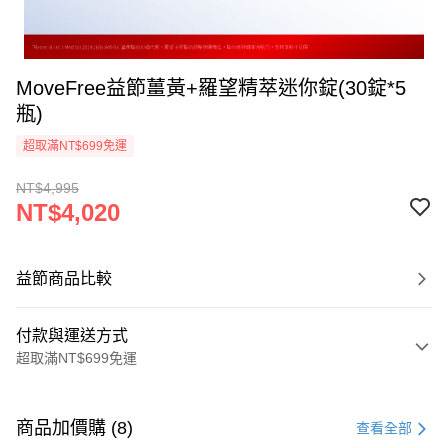
MoveFree益節薑黃+羅望精萃迷你錠(30錠*5
瓶)
超取滿NT$699免運
NT$4,995
NT$4,020
益節商品比較
付款與運送方式
超取滿NT$699免運
付款方式
信用卡一次付款
商品加價購 (8)
查看全部