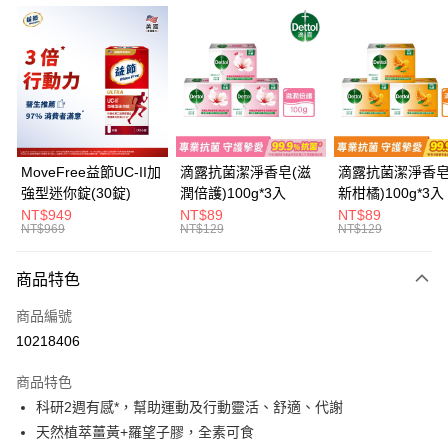
超商取貨付款
LINE Pay
Apple Pay
悠遊付
全盈+PAY
MoveFree益節UC-II加
滴露抗菌潔淨香皂(滋
滴露抗菌潔淨香皂
強型迷你錠(30錠)
潤倍護)100g*3入
新柑橘)100g*3入
大哥付你分期
NT$949
NT$89
NT$89
相關說明
NT$969
NT$129
NT$129
【大哥付你分期使用說明】
AFTEE先享後付
1.本服務由台灣大哥大提供，台灣大哥大用戶可立即使用無須另外申請。
商品特色
2.付款方式選擇「大哥付你分期」，訂單成立後會自動跳轉到大哥付的交易
相關說明
流程，驗證手機門號後，選擇欲分期的期數、繳款截止日，確認付款後即完
【關於「AFTEE先享後付」】
商品編號
成交易。
ATM付款
AFTEE先享後付是「在收到商品之後才付款」的支付方式。 讓您購物簡單
3.實際核准額度、可分期數及費用金額請依後續交易確認頁面所載為準。
10218406
便利好安心！
4.訂單成立30分鐘內，如未前往確認交易或遇審核未通過，訂單將自動取
１．簡單：不需註冊會員、不需綁卡、不需儲值。
運送方式
消。如遇「轉專審核」未通過狀況，表示未達大哥付你分期系統評分，恕無
２．便利：只要手機號碼，簡訊認證，即可結帳。
商品特色
法說明評估內容。
３．安心：先確認商品／服務後，再付款。
全家取貨付款
科研2週有感*，幫助運動及行動靈活、舒適、代謝
【繳款方式說明】
1.分期款項不併入電信帳單，「大哥付你分期」於每月結算日後寄送繳費提
天然植萃薑黃+羅望子膠，全素可食
每筆NT$60，滿NT$699(含以上)免運費
【「AFTEE先享後付」結帳流程】
醒簡訊。