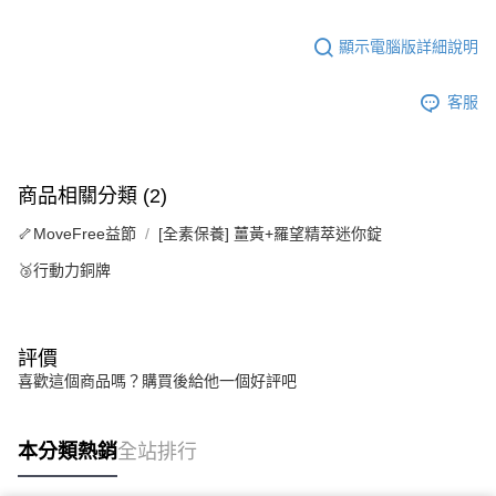
顯示電腦版詳細說明
客服
商品相關分類 (2)
🦴MoveFree益節
[全素保養] 薑黃+羅望精萃迷你錠
🥉行動力銅牌
評價
喜歡這個商品嗎？購買後給他一個好評吧
本分類熱銷
全站排行