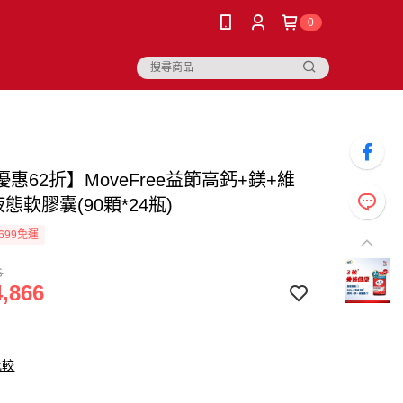
0
惠62折】MoveFree益節高鈣+鎂+維
態軟膠囊(90顆*24瓶)
699免運
6
,866
比較