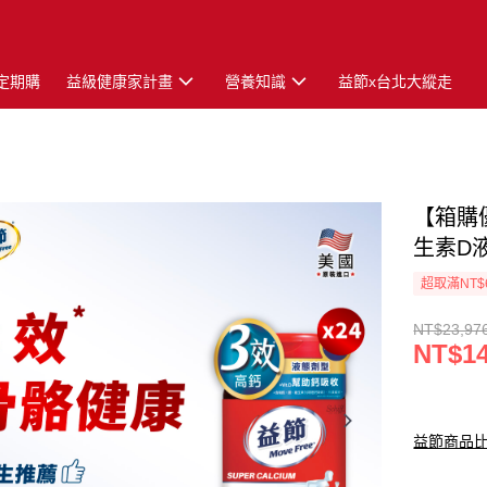
定期購
益級健康家計畫
營養知識
益節x台北大縱走
【箱購優
生素D液
超取滿NT$
NT$23,97
NT$14
益節商品