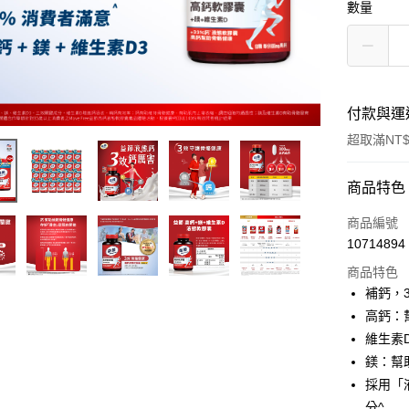
數量
付款與運
超取滿NT$
付款方式
商品特色
信用卡一
商品編號
10714894
超商取貨
商品特色
LINE Pay
補鈣，
高鈣：
Apple Pay
維生素
悠遊付
鎂：幫
採用「
全盈+PAY
分^