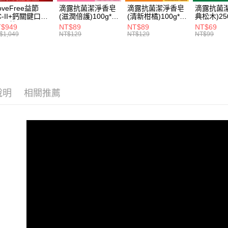
每筆NT$6
3.完整用
oveFree益節
滴露抗菌潔淨香皂
滴露抗菌潔淨香皂
滴露抗菌
【注意事
C-II+鈣關鍵口嚼
(滋潤倍護)100g*3
(清新柑橘)100g*3
典松木)25
宅配
１．透過由
(30錠)
入
入
$949
NT$89
NT$89
NT$69
交易，需
每筆NT$1
$1,049
NT$129
NT$129
NT$99
求債權轉
２．關於
https://aft
３．未成
「AFTE
任。
說明
相關推薦
４．使用「
即時審查
結果請求
５．嚴禁
形，恩沛
動。