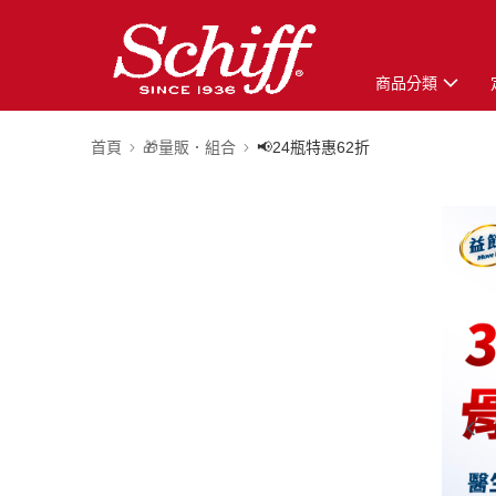
商品分類
首頁
🎁量販．組合
📢24瓶特惠62折