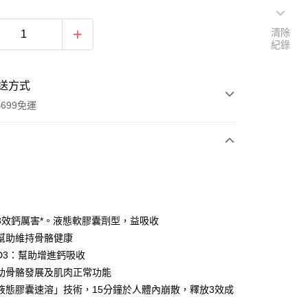
清除
紀錄
送方式
699免運
次付款
付款
3效鈣厲害*。液態軟膠囊劑型，益吸收
幫助維持骨骼健康
D3：幫助增進鈣吸收
助骨骼發展及肌肉正常功能
液態膠囊速溶」技術，15分鐘於人體內崩散，釋放3效成