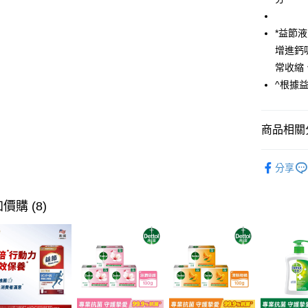
大哥付你
相關說明
*益節
【大哥付
AFTEE先
增進鈣
1.本服務
2.付款方
相關說明
常收縮
流程，驗
【關於「A
^根據
ATM付款
完成交易
AFTEE
3.實際核
便利好安
4.訂單成
１．簡單
消。如遇
商品相關分
２．便利
運送方式
無法說明
３．安心
【繳款方
🎁量販．
全家取貨
1.分期款
【「AFT
分享
醒簡訊。
每筆NT$6
１．於結帳
2.透過簡
付」結帳
帳／街口支
付款後全
２．訂單
價購 (8)
３．收到繳
每筆NT$6
【注意事
／ATM／
1.本服務
※ 請注意
7-11取貨
用戶於交
絡購買商品
款買賣價
先享後付
每筆NT$6
2.基於同
※ 交易是
資料（包
是否繳費成
付款後7-1
用，由本
付客戶支