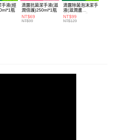
0，滿NT$999(含以上)免運費
戶服務條款，請詳閱以下連結：
https://oppay.tw/userRule
潔手液(經
滴露抗菌潔手液(滋
滴露除菌泡沫潔手
【品牌夥伴-新品
項】
0ml*1瓶
潤倍護)250ml*1瓶
液(滋潤蘆
市】茵緹瑪益生元
恩沛科技股份有限公司提供之「AFTEE先享後付」服務完成之
薈)250ml*1瓶
私密潔淨露
NT$69
NT$99
NT$329
依本服務之必要範圍內提供個人資料，並將交易相關給付款項請
00，滿NT$899(含以上)免運費
NT$99
NT$129
讓予恩沛科技股份有限公司。
個人資料處理事宜，請瀏覽以下網址：
ee.tw/terms/#terms3
年的使用者請事先徵得法定代理人或監護人之同意方可使用
E先享後付」，若未經同意申辦者引起之損失，本公司不負相關責
AFTEE先享後付」時，將依據個別帳號之用戶狀況，依本公司
核予不同之上限額度；若仍有額度不足之情形，本公司將視審查
用戶進行身份認證。
一人註冊多個帳號或使用他人資訊註冊。若發現惡意使用之情
科技股份有限公司將有權停止該用戶之使用額度並採取法律行