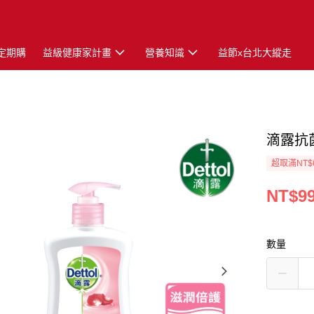
定期購
益級健康家計畫
營養知識
益節x台北大縱走
滴露抗菌
超取滿NT$
NT$9
數量