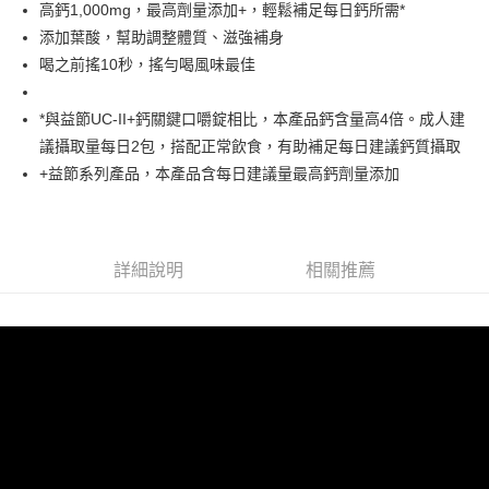
１．於結帳方式選擇「AFTEE先享後付」後，將跳轉至「AFTEE先享後付」
高鈣1,000mg，最高劑量添加+，輕鬆補足每日鈣所需*
2.透過簡訊連結打開帳單後，可選擇「超商條碼／台灣大直營門市／銀行轉
付款後全家取貨
結帳頁面，進行簡訊認證並確認金額後，即可完成結帳。
帳／街口支付／iPASS MONEY」等通路繳費。
添加葉酸，幫助調整體質、滋強補身
２．訂單成立數日內，您將收到繳費通知簡訊。
每筆NT$60，滿NT$699(含以上)免運費
喝之前搖10秒，搖勻喝風味最佳
３．收到繳費通知簡訊後14天內，點擊此簡訊中的連結，可透過四大超商／
【注意事項】
ATM／網路銀行／等多元方式進行付款，方視為交易完成。
7-11取貨付款
1.本服務係由「台灣大哥大股份有限公司」（以下簡稱本公司）所提供，讓
※ 請注意：結帳手續完成當下不需立刻繳費，但若您需要取消訂單，請聯絡
用戶於交易時，得透過本服務購買商品或服務，並由商店將買賣／分期付款
*與益節UC-II+鈣關鍵口嚼錠相比，本產品鈣含量高4倍。成人建
每筆NT$60，滿NT$999(含以上)免運費
購買商品的店家。未經商家同意取消之訂單仍視為有效，需透過AFTEE先享
買賣價金債權讓與本公司後，依約使用本公司帳單繳交帳款。
後付繳納相關費用。
議攝取量每日2包，搭配正常飲食，有助補足每日建議鈣質攝取
2.基於同意付款使用「大哥付你分期」之契約關係目的，商店將以您的個人
付款後7-11取貨
※ 交易是否成功請以「AFTEE先享後付 」之結帳頁面顯示為準，若有關於
+益節系列產品，本產品含每日建議量最高鈣劑量添加
資料（包含姓名、電話或地址）提供予台灣大哥大進項蒐集、處理及利用，
是否繳費成功／繳費後需取消欲退款等相關疑問，請聯繫「AFTEE先享後付
每筆NT$60，滿NT$999(含以上)免運費
由本公司與您本人進行分期帳單所需資料之確認、核對及更正。
客戶支援中心」
https://netprotections.freshdesk.com/support/home
3.完整用戶服務條款，請詳閱以下連結：
https://oppay.tw/userRule
宅配
【注意事項】
１．透過由恩沛科技股份有限公司提供之「AFTEE先享後付」服務完成之交
每筆NT$100，滿NT$899(含以上)免運費
詳細說明
相關推薦
易，需依本服務之必要範圍內提供個人資料，並將交易相關給付款項請求債
權轉讓予恩沛科技股份有限公司。
２．關於個人資料處理事宜，請瀏覽以下網址：
https://aftee.tw/terms/#terms3
３．未成年的使用者請事先徵得法定代理人或監護人之同意方可使用
「AFTEE先享後付」，若未經同意申辦者引起之損失，本公司不負相關責
任。
４．使用「AFTEE先享後付」時，將依據個別帳號之用戶狀況，依本公司即
時審查核予不同之上限額度；若仍有額度不足之情形，本公司將視審查結果
請求用戶進行身份認證。
５．嚴禁一人註冊多個帳號或使用他人資訊註冊。若發現惡意使用之情形，