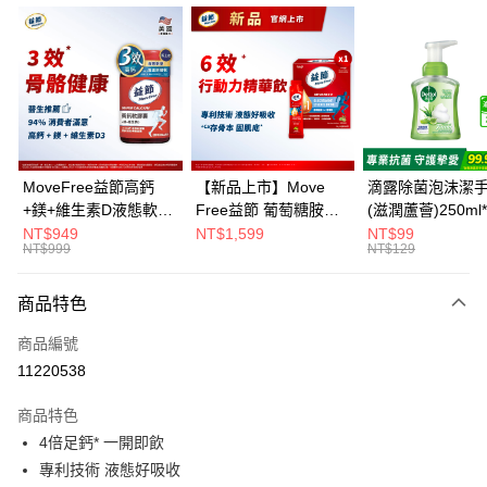
超商取貨付款
LINE Pay
Apple Pay
悠遊付
全盈+PAY
MoveFree益節高鈣
【新品上市】Move
滴露除菌泡沫潔
+鎂+維生素D液態軟膠
Free益節 葡萄糖胺六
(滋潤蘆薈)250ml
大哥付你分期
囊(90錠)
合一精華飲 25毫升30
NT$949
NT$1,599
NT$99
相關說明
NT$999
NT$129
包*1盒
【大哥付你分期使用說明】
AFTEE先享後付
1.本服務由台灣大哥大提供，台灣大哥大用戶可立即使用無須另外申請。
商品特色
2.付款方式選擇「大哥付你分期」，訂單成立後會自動跳轉到大哥付的交易
相關說明
流程，驗證手機門號後，選擇欲分期的期數、繳款截止日，確認付款後即完
【關於「AFTEE先享後付」】
商品編號
成交易。
ATM付款
AFTEE先享後付是「在收到商品之後才付款」的支付方式。 讓您購物簡單
3.實際核准額度、可分期數及費用金額請依後續交易確認頁面所載為準。
11220538
便利好安心！
4.訂單成立30分鐘內，如未前往確認交易或遇審核未通過，訂單將自動取
１．簡單：不需註冊會員、不需綁卡、不需儲值。
運送方式
消。如遇「轉專審核」未通過狀況，表示未達大哥付你分期系統評分，恕無
２．便利：只要手機號碼，簡訊認證，即可結帳。
商品特色
法說明評估內容。
３．安心：先確認商品／服務後，再付款。
全家取貨付款
4倍足鈣* 一開即飲
【繳款方式說明】
1.分期款項不併入電信帳單，「大哥付你分期」於每月結算日後寄送繳費提
專利技術 液態好吸收
每筆NT$60，滿NT$699(含以上)免運費
【「AFTEE先享後付」結帳流程】
醒簡訊。