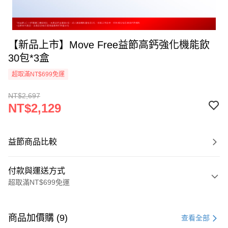
【新品上市】Move Free益節高鈣強化機能飲
30包*3盒
超取滿NT$699免運
NT$2,697
NT$2,129
益節商品比較
付款與運送方式
超取滿NT$699免運
付款方式
信用卡一次付款
商品加價購 (9)
查看全部