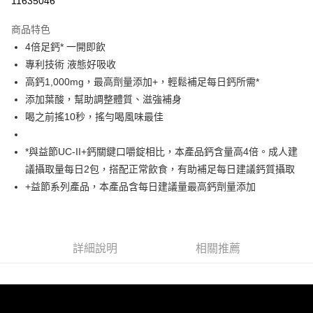
11635046
LINE Pay
商品特色
Apple Pay
4倍足鈣* 一開即飲
專利技術 液態好吸收
悠遊付
高鈣1,000mg，最高劑量添加+，輕鬆補足每日鈣所需*
全盈+PAY
添加葉酸，幫助調整體質、滋強補身
喝之前搖10秒，搖勻喝風味最佳
大哥付你分期
相關說明
*與益節UC-II+鈣關鍵口嚼錠相比，本產品鈣含量高4倍。成人建
【大哥付你分期使用說明】
AFTEE先享後付
1.本服務由台灣大哥大提供，台灣大哥大用戶可立即使用無須另外申請。
議攝取量每日2包，搭配正常飲食，有助補足每日建議鈣質攝取
2.付款方式選擇「大哥付你分期」，訂單成立後會自動跳轉到大哥付的交易
相關說明
+益節系列產品，本產品含每日建議量最高鈣劑量添加
流程，驗證手機門號後，選擇欲分期的期數、繳款截止日，確認付款後即完
【關於「AFTEE先享後付」】
成交易。
ATM付款
AFTEE先享後付是「在收到商品之後才付款」的支付方式。 讓您購物簡單
3.實際核准額度、可分期數及費用金額請依後續交易確認頁面所載為準。
便利好安心！
4.訂單成立30分鐘內，如未前往確認交易或遇審核未通過，訂單將自動取
１．簡單：不需註冊會員、不需綁卡、不需儲值。
運送方式
消。如遇「轉專審核」未通過狀況，表示未達大哥付你分期系統評分，恕無
２．便利：只要手機號碼，簡訊認證，即可結帳。
詳細說明
相關推薦
法說明評估內容。
３．安心：先確認商品／服務後，再付款。
全家取貨付款
【繳款方式說明】
1.分期款項不併入電信帳單，「大哥付你分期」於每月結算日後寄送繳費提
每筆NT$60，滿NT$699(含以上)免運費
【「AFTEE先享後付」結帳流程】
醒簡訊。
１．於結帳方式選擇「AFTEE先享後付」後，將跳轉至「AFTEE先享後付」
2.透過簡訊連結打開帳單後，可選擇「超商條碼／台灣大直營門市／銀行轉
付款後全家取貨
結帳頁面，進行簡訊認證並確認金額後，即可完成結帳。