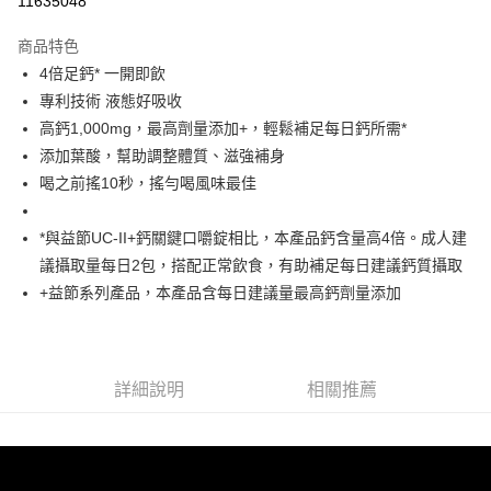
11635048
LINE Pay
商品特色
Apple Pay
4倍足鈣* 一開即飲
專利技術 液態好吸收
悠遊付
高鈣1,000mg，最高劑量添加+，輕鬆補足每日鈣所需*
全盈+PAY
添加葉酸，幫助調整體質、滋強補身
喝之前搖10秒，搖勻喝風味最佳
大哥付你分期
相關說明
*與益節UC-II+鈣關鍵口嚼錠相比，本產品鈣含量高4倍。成人建
【大哥付你分期使用說明】
AFTEE先享後付
1.本服務由台灣大哥大提供，台灣大哥大用戶可立即使用無須另外申請。
議攝取量每日2包，搭配正常飲食，有助補足每日建議鈣質攝取
2.付款方式選擇「大哥付你分期」，訂單成立後會自動跳轉到大哥付的交易
相關說明
+益節系列產品，本產品含每日建議量最高鈣劑量添加
流程，驗證手機門號後，選擇欲分期的期數、繳款截止日，確認付款後即完
【關於「AFTEE先享後付」】
成交易。
ATM付款
AFTEE先享後付是「在收到商品之後才付款」的支付方式。 讓您購物簡單
3.實際核准額度、可分期數及費用金額請依後續交易確認頁面所載為準。
便利好安心！
4.訂單成立30分鐘內，如未前往確認交易或遇審核未通過，訂單將自動取
１．簡單：不需註冊會員、不需綁卡、不需儲值。
運送方式
消。如遇「轉專審核」未通過狀況，表示未達大哥付你分期系統評分，恕無
２．便利：只要手機號碼，簡訊認證，即可結帳。
詳細說明
相關推薦
法說明評估內容。
３．安心：先確認商品／服務後，再付款。
全家取貨付款
【繳款方式說明】
1.分期款項不併入電信帳單，「大哥付你分期」於每月結算日後寄送繳費提
每筆NT$60，滿NT$699(含以上)免運費
【「AFTEE先享後付」結帳流程】
醒簡訊。
１．於結帳方式選擇「AFTEE先享後付」後，將跳轉至「AFTEE先享後付」
2.透過簡訊連結打開帳單後，可選擇「超商條碼／台灣大直營門市／銀行轉
付款後全家取貨
結帳頁面，進行簡訊認證並確認金額後，即可完成結帳。