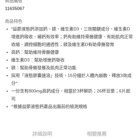
商品編號
超商取貨付款
11635067
LINE Pay
商品特色
Apple Pay
*益節液態鈣添加鈣、鎂、維生素D3，三效關鍵成分，維生素D
增進鈣吸收，補鈣有效率；鈣有助維持骨骼健康、有助肌肉正常
悠遊付
收縮、調控細胞的通透性；鎂及維生素D有助骨骼發育
全盈+PAY
高鈣：幫助維持骨骼健康
維生素D3：幫助增進鈣吸收
大哥付你分期
鎂：幫助骨骼發展及肌肉正常功能
相關說明
採用「液態膠囊速溶」技術，15分鐘於人體內崩散，釋放3效成
【大哥付你分期使用說明】
AFTEE先享後付
1.本服務由台灣大哥大提供，台灣大哥大用戶可立即使用無須另外申請。
分^
2.付款方式選擇「大哥付你分期」，訂單成立後會自動跳轉到大哥付的交易
相關說明
一份含有800mg高鈣成分，相當於3杯鮮奶；26杯豆漿；6片起
流程，驗證手機門號後，選擇欲分期的期數、繳款截止日，確認付款後即完
【關於「AFTEE先享後付」】
司
成交易。
ATM付款
AFTEE先享後付是「在收到商品之後才付款」的支付方式。 讓您購物簡單
3.實際核准額度、可分期數及費用金額請依後續交易確認頁面所載為準。
^根據益節液態鈣產品出廠前的檢測規格
便利好安心！
4.訂單成立30分鐘內，如未前往確認交易或遇審核未通過，訂單將自動取
１．簡單：不需註冊會員、不需綁卡、不需儲值。
運送方式
消。如遇「轉專審核」未通過狀況，表示未達大哥付你分期系統評分，恕無
２．便利：只要手機號碼，簡訊認證，即可結帳。
法說明評估內容。
３．安心：先確認商品／服務後，再付款。
全家取貨付款
【繳款方式說明】
1.分期款項不併入電信帳單，「大哥付你分期」於每月結算日後寄送繳費提
詳細說明
相關推薦
每筆NT$60，滿NT$699(含以上)免運費
【「AFTEE先享後付」結帳流程】
醒簡訊。