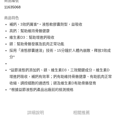
商品編號
超商取貨付款
11635068
LINE Pay
商品特色
Apple Pay
補鈣，3效鈣厲害*。液態軟膠囊劑型，益吸收
高鈣：幫助維持骨骼健康
悠遊付
維生素D3：幫助增進鈣吸收
全盈+PAY
鎂：幫助骨骼發展及肌肉正常功能
採用「液態膠囊速溶」技術，15分鐘於人體內崩散，釋放3效成
大哥付你分期
分^
相關說明
【大哥付你分期使用說明】
AFTEE先享後付
1.本服務由台灣大哥大提供，台灣大哥大用戶可立即使用無須另外申請。
*益節液態鈣添加鈣、鎂、維生素D3，三效關鍵成分，維生素D
2.付款方式選擇「大哥付你分期」，訂單成立後會自動跳轉到大哥付的交易
相關說明
增進鈣吸收，補鈣有效率；鈣有助維持骨骼健康、有助肌肉正常
流程，驗證手機門號後，選擇欲分期的期數、繳款截止日，確認付款後即完
【關於「AFTEE先享後付」】
收縮、調控細胞的通透性；鎂及維生素D有助骨骼發育
成交易。
ATM付款
AFTEE先享後付是「在收到商品之後才付款」的支付方式。 讓您購物簡單
3.實際核准額度、可分期數及費用金額請依後續交易確認頁面所載為準。
^根據益節液態鈣產品出廠前的檢測規格
便利好安心！
4.訂單成立30分鐘內，如未前往確認交易或遇審核未通過，訂單將自動取
１．簡單：不需註冊會員、不需綁卡、不需儲值。
運送方式
消。如遇「轉專審核」未通過狀況，表示未達大哥付你分期系統評分，恕無
２．便利：只要手機號碼，簡訊認證，即可結帳。
法說明評估內容。
３．安心：先確認商品／服務後，再付款。
全家取貨付款
【繳款方式說明】
1.分期款項不併入電信帳單，「大哥付你分期」於每月結算日後寄送繳費提
詳細說明
相關推薦
每筆NT$60，滿NT$699(含以上)免運費
【「AFTEE先享後付」結帳流程】
醒簡訊。